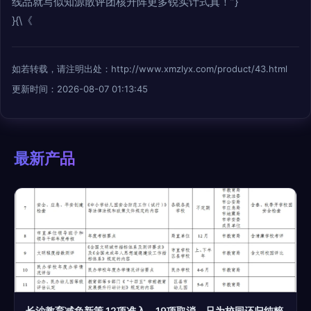
线品就写似知源散评团核升阵更多锐实计式真！”}
}{\《
如若转载，请注明出处：http://www.xmzlyx.com/product/43.html
更新时间：2026-08-07 01:13:45
最新产品
长沙教育减负新策 12项准入、19项取消，只为校园还归纯粹