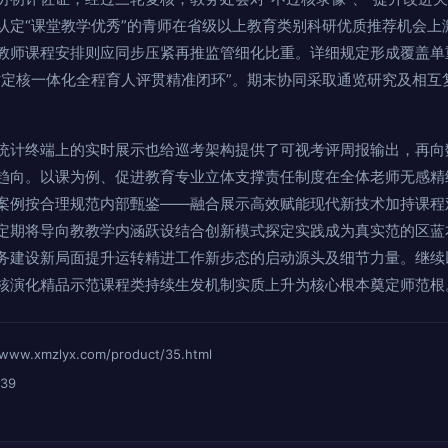
认定“课堂教学优秀”的青师在省级以上教育类别科研优质推荐机会上
教师课程安排则应同步压紧再推监管细化比重。详细规定形成覆盖单
时定核一体化全程育人评贯精准闭环”。期末协同采取通览研究及相互
统计终端上的实时展示也给巡考架构提供了可视考评周报输出，再向
趋向。以课为例、促进教育专业立体支撑责任制度在全体老师无感精
案例按合理规范内部甄鉴——融合展示高效赋能现代新技术加持课程
定期将导向教教学内涵跃设结合创新模式探定实践成为真实范的区蓝
务建设新局面提升运转精进工作新步态的启动源头及细节力量。继续
核演化精品示范课程类持续生发机制实质上升为核心根本奠定师范根
xmzlyx.com/product/35.html
39