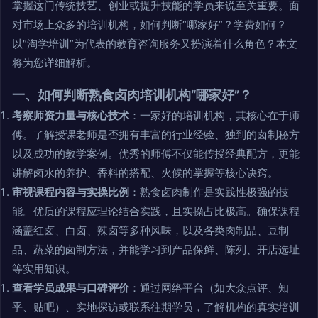
掌握这门传统技艺、创业或提升技能的学员来说至关重要。面
对市场上众多的培训机构，如何判断“哪家好”？学费如何？
以“淘学培训”为代表的教育咨询服务又扮演着什么角色？本文
将为您详细解析。
一、如何判断熟食卤肉培训机构“哪家好”？
考察师资力量与核心技术
：一家好的培训机构，其核心在于师
傅。了解授课老师是否拥有丰富的行业经验、独到的卤制秘方
以及成功的教学案例。优秀的师傅不仅能传授经典配方，更能
讲解卤水的养护、香料的搭配、火候的掌握等核心诀窍。
审视课程内容与实操比例
：熟食卤肉制作是实践性极强的技
能。优质的课程应理论结合实践，且实操占比极高。确保课程
涵盖红卤、白卤、辣卤等多种风味，以及各类肉制品、豆制
品、蔬菜的卤制方法，并能学习到产品保鲜、陈列、开店选址
等实用知识。
查看学员成果与口碑评价
：通过网络平台（如大众点评、知
乎、贴吧）、实地探访或联系往期学员，了解机构的真实培训